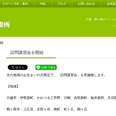
サポート方針・案内
FAQ
ブログ
お問い合わせ
会員及
川越・鶴ヶ島のパソコ
〒
始
訪問講習会を開始
次の地域のお住まいの方限定で、「訪問講習会」を実施致します。
【地域】
川越市：伊勢原町、かわつる三芳野、川鶴、吉田新町、鯨井新田、天沼
鶴ヶ島市：上広谷、太田ヶ谷、南町、松ヶ丘、鶴ヶ丘