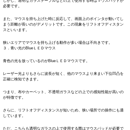
しかし、透明なガラステーブルなどの上で使用する時はマウスパッドが
必要です。
また、マウスを持ち上げた時に反応して、画面上のポインタが動いてし
まう距離が長いのがデメリットです。この現象をリフトオフディスタン
スといいます。
狭いエリアでマウスを持ち上げる動作が多い場合は不向きです。
３．青い光のBlueＬＥＤマウス
青色の光を放っているのがBlueＬＥＤマウスです。
レーザー光よりもさらに波長が短く、他のマウスより来まい下位凹凸を
正確に検知できます。
つまり、布やカーペット、不透明ガラスなどの上での感知性能が高いの
が特徴です。
さらに、リフトオフディスタンスが短いため、狭い場所での操作にも適
しています。
ただ、こちらも透明なガラスの上で使用する際はマウスパッドが必要で